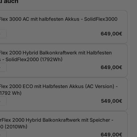
du auch
dFlex 3000 AC mit halbfesten Akkus - SolidFlex3000
+
649,00€
 und Rechnungsadresse in Deutschland liegt,
ene Produkt auf oder in der Nähe von Privatwohnungen,
öffentlichen und anderen Gebäuden, die für Tätigkeiten im
dFlex 2000 Hybrid Balkonkraftwerk mit Halbfesten
n Interesse genutzt werden, oder auf Wohnwagen oder
 - SolidFlex2000 (1792Wh)
n, die nicht oder nur gelegentlich bewegt werden, installiert
+
649,00€
erte Bruttoleistung der Photovoltaikanlage laut
atenregister nicht mehr als 30 Kilowatt (peak) nicht
dFlex 2000 ECO mit Halbfesten Akkus (AC Version) -
oder nicht übersteigen wird.
1792 Wh)
+
549,00€
rFlex 2000 Hybrid Balkonkraftwerk mit Speicher -
0 (2010Wh)
+
649,00€