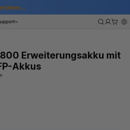
erfahren →
upport
Anmeldun
Wagen
1800 Erweiterungsakku mit
LFP-Akkus
n