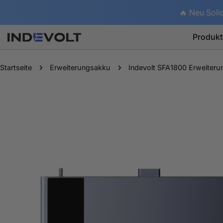
Zum
🔥 Neu Soli
Inhalt
springen
Produkt
Startseite
Erweiterungsakku
Indevolt SFA1800 Erweiteru
Springe
zu
den
Produktinformationen