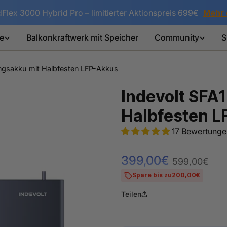
dFlex 3000 Hybrid Pro – limitierter Aktionspreis 699€
Mehr 
e
Balkonkraftwerk mit Speicher
Community
S
ngsakku mit Halbfesten LFP-Akkus
Indevolt SFA
Halbfesten 
17 Bewertunge
399,00€
Verkaufspreis
Regulärer
599,00€
Preis
Spare bis zu
200,00€
Teilen