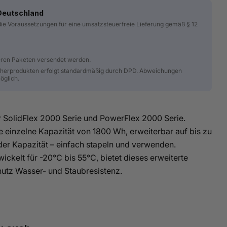
 Deutschland
 die Voraussetzungen für eine umsatzsteuerfreie Lieferung gemäß § 12
Modalmodus
Ö
eren Paketen versendet werden.
cherprodukten erfolgt standardmäßig durch DPD. Abweichungen
öglich.
 SolidFlex 2000 Serie und PowerFlex 2000 Serie.
e einzelne Kapazität von 1800 Wh, erweiterbar auf bis zu
ei Lieferungen nach Deutschland
 der Kapazität – einfach stapeln und verwenden.
wickelt für -20°C bis 55°C, bietet dieses erweiterte
utz Wasser- und Staubresistenz.
hier