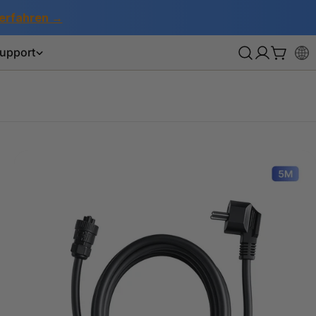
erfahren →
upport
Anmeldun
Wagen