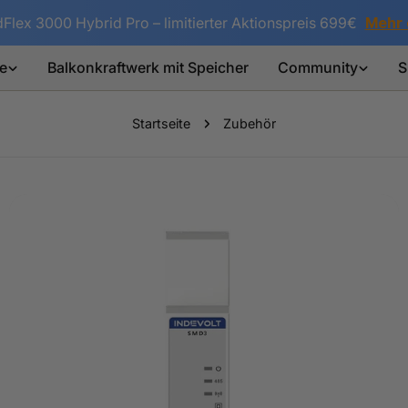
dFlex 3000 Hybrid Pro – limitierter Aktionspreis 699€
Mehr 
e
Balkonkraftwerk mit Speicher
Community
S
Startseite
Zubehör