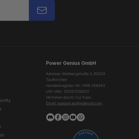
Power Genius GmbH
Adresse: Wallbergstraße 3, 82024
Taufkirchen
Handelsregister-Nr.: HRB 249343
USt-IdNr.: DE327056372
Vertreten durch: Cui Yuan
unity
Email: support.eu@indevolt.com
e
Tick
Vimeo
Facebook
Instagram
Youtube
m
Tack
den